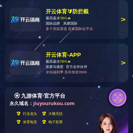
区）体育官方网站公司实力的有效验证。在此，milan米兰体育
（中国区）体育官方网站对Dixons Carphone的认可和支持表
示由衷的感谢。
milan米兰体育（中国区）体育官方网站对产品设计、供应
商选择、进料控制、生产制程、成品出货、客户服务与反馈等
全业务环节制定了详细的作业标准，只为将更好的产品及服务
提供给客户及消费者。未来milan米兰体育（中国区）体育官方