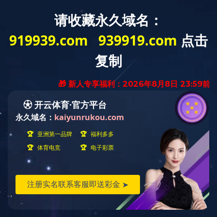
< 返
首页
关于milan米兰体育（中国区）体育官方网站
回列
2021
公司动态
荣誉 | 最佳可持续合作伙伴奖
表
荣誉 | 最佳可持续合作伙伴奖
2021-07-08
2021年7月，milan米兰体育（中国区）体育官方网站荣获
了欧洲电器零售连锁巨头Dixons Carphone公司颁发的“最佳可
持续合作伙伴奖-负责可靠供应商”奖项(Best Sustainability
Partnership - Responsible Sourcing)，是所有获奖供应商中唯
一的配件类供应商，这也是公司继荣获Dixons Carphone
Group颁发的“最佳新供应商”、“最佳新产品开发”、“最佳质量控
制”、“最佳交付”、“最佳商业合作伙伴”后获得的第6个奖项。
获得此项荣誉奖杯，表明了Dixons Carphone对公司提供
的产品及服务的认可，也是国际市场对milan米兰体育（中国