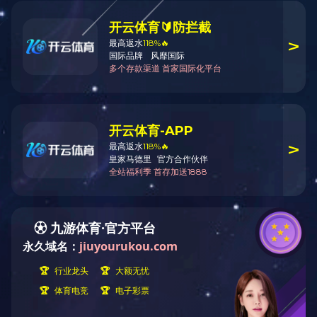
型号：MC-119C
材质：PVC
长度：1m
颜色：白色/黑色
柔软扁线Lightning连接线
`