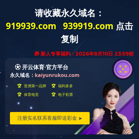
< 返
首页
关于milan米兰体育（中国区）体育官方网站
2021
回列
公司动态
参展信息 | CTIS消费者科技及创新展览会
表
参展信息 | CTIS消费者科技及创新展
览会
2021-06-15
2021年6月9日，备受行业瞩目的2021首届消费者科技及创
新展览会(简称：CTIS)在上海新国际博览中心隆重开幕，集消
费者科技、创新和贸易于一体，三展融合模式，milan米兰体育
（中国区）体育官方网站公司如约参展。