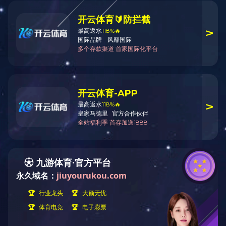
光学：透明棱镜，1080*720P分辨率，53°对角线
FOV
传感器：IMU 9轴(加速传感器，磁力传感器，陀
螺仪传感器)，5MP RGB相机，5MP红外探测相
机，红外线灯
输入：语音支持，手势，触摸
连通性：立体声扬声器，USB-C兼容显示器端
口，Android支持的USB-C显示端口
AR眼镜
`