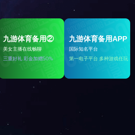
USB A接口：2xUSB3.2 5G
网络接口：1x10/100/1000M RJ45
USB C接口：1xPD 3.0 100W
外壳材质：铝合金 + ABS
线长：600mm
认证：CE/FCC/RoHS/REACH
叠底座扩展坞
录
联系电话:
口
0755-83401338
系
式
联系地址: