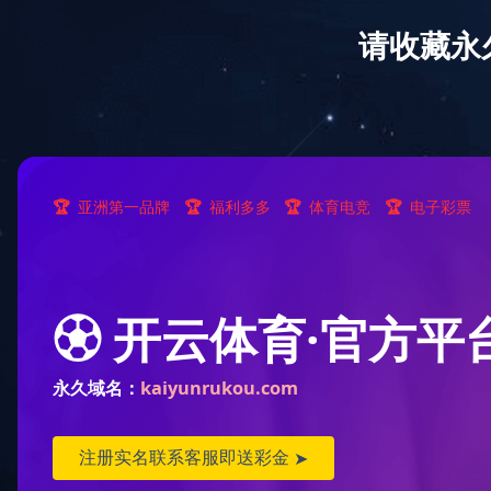
关于milan米兰体育（中国区
方网站
登录入口
公司简介
扩展坞
企业文化
线材类
里程碑
公司动态