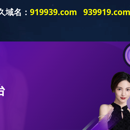
）体育官
产
业
加入milan米兰体
品
务
方网站
电源类产品
音频类产
概述
职业
充电器
TWS耳机
优势
在milan米兰体育（
无线充
其他音频
制造
加入milan米兰体育
移动电源
品质