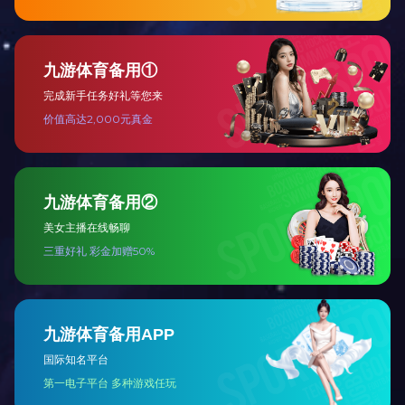
牌商以及终端消费者用户，产品应用领域涵盖了移动终端、个
人计算机设备、音视频设备、可穿戴设备、智能家居等领域。
公司凭借全面的客户服务能力、个性化的产品开发和设计能力
以及可靠的供应链制造能力，在消费电子配件市场的创新迭代
浪潮中取得了一系列产品成果，广受客户认可，成为国内消费
电子配件领域领先的研发和生产合作商。
深圳milan米兰体育（中国区）体育官方网站此次凭借获得北欧
白天鹅生态标签认证，证明其电子产品在生产的所有阶段都符
合生态标签严格的环境要求和环保化学品使用要求，并向消费
者和商业买家表明其产品是可持续生产和环保的，也体现了深
圳milan米兰体育（中国区）体育官方网站对可持续和环保制造
的承诺。