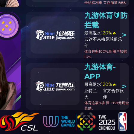
喜报 | milan米兰体育（中国区）体育官
方网站荣膺中科蓝讯“最佳战略合作伙伴”
milan米兰体育（中国区）体育官方网站深耕消费电子行
业，凭借行业沉淀积蓄，快速洞察客户需求，精准抓住市
场机遇，进军TWS音频细分市场领域。短短几年，milan米
2023-05-29
兰体育（中国区）体育官方网站在TWS音频市场领域的表
现可圈可点，市场占幅快速且持续增长，获得市场客户广
泛认可。这一成绩高度彰显milan米兰体育（中国区）体育
官方网站的行业口碑、持续成长性以及终端品牌大客户的
服务力。2023年3月，milan米兰体育（中国区）体育官方
网站荣获深圳市中科蓝讯科技股份有限公司“2022-2023年
度最佳战略合作伙伴”。由此，milan米兰体育（中国区）体
育官方网站与中科蓝讯建立紧密的战略合作伙伴关系...