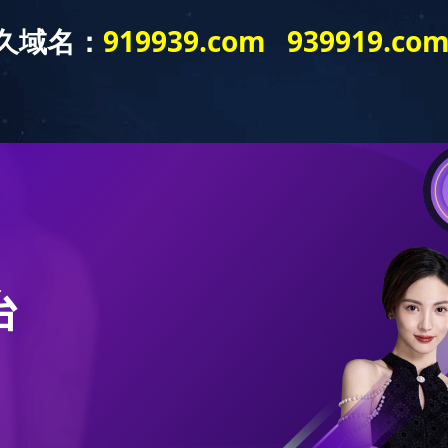
）体育官
产
业
加入milan米兰体
品
务
方网站
电源类产品
音频类产
概述
职业
充电器
TWS耳机
公司动态
优势
在milan米兰体育（
无线充
其他音频
制造
加入milan米兰体育
2020
2021
2022
2023
移动电源
品质